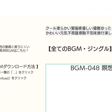
po
無料で使えるBGM・効果音素材
クール
柔らかい
緊張感
優しい
優雅
ゆった
かわいい
元気
不思議
感動
不気味
旅行
楽し
他の動画と被りにくい
【全てのBGM・ジングル
有料BGM
は
こちら↑
GMダウンロード方法 】
BGM-048 瞑
バー横の「…」をクリック
nload」をクリック