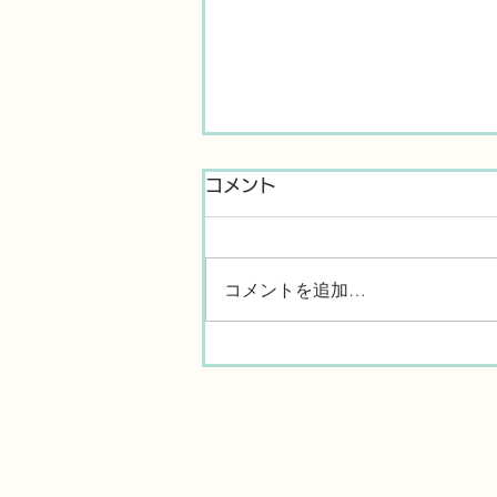
コメント
コメントを追加…
BGM-055 期待