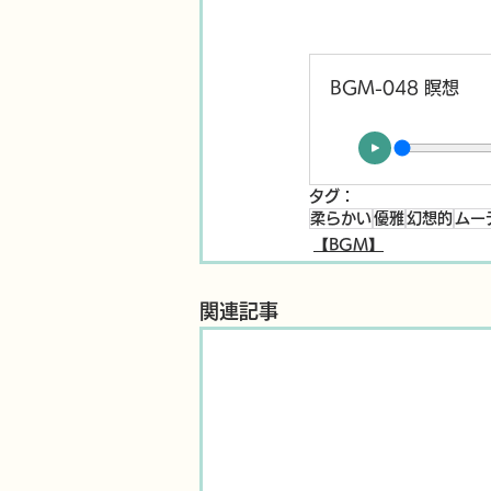
BGM-048 瞑想
タグ：
柔らかい
優雅
幻想的
ムー
【BGM】
関連記事