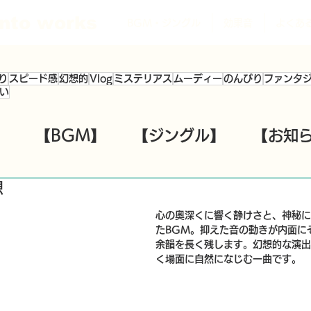
nto works
BGM・ジングル
効果音
よくあ
り
スピード感
幻想的
Vlog
ミステリアス
ムーディー
のんびり
ファンタ
い
】
【BGM】
【ジングル】
【お知
想
心の奥深くに響く静けさと、神秘に
たBGM。
抑えた音の動きが内面に
余韻を長く残します。幻想的な演出
く場面に自然になじむ一曲です。