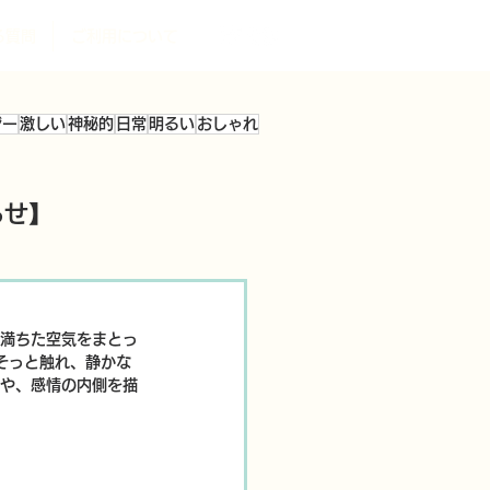
る質問
ご利用について
ジー
激しい
神秘的
日常
明るい
おしゃれ
らせ】
満ちた空気をまとっ
そっと触れ、静かな
や、感情の内側を描