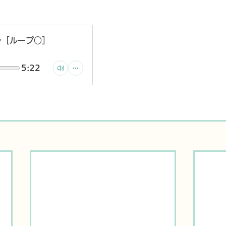
キラ［ループ○］
5:22