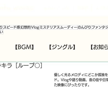
nto works
BGM・ジングル
効果音
よくあ
り
スピード感
幻想的
Vlog
ミステリアス
ムーディー
のんびり
ファンタ
い
】
【BGM】
【ジングル】
【お知
キラキラ［ループ○］
優しく光るメロディにどこか孤独を
ド。Vlogや語り動画、夜の街や日
た映像にぴったりです。