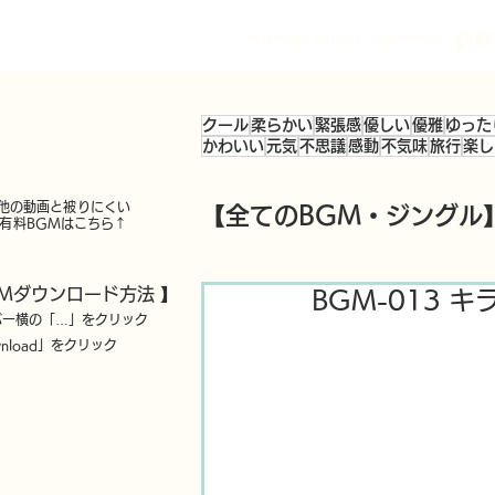
po
無料で使えるBGM・効果音素材
クール
柔らかい
緊張感
優しい
優雅
ゆった
かわいい
元気
不思議
感動
不気味
旅行
楽し
他の動画と被りにくい
【全てのBGM・ジングル
有料BGM
は
こちら↑
GMダウンロード方法 】
BGM-013 
バー横の「…」をクリック
nload」をクリック