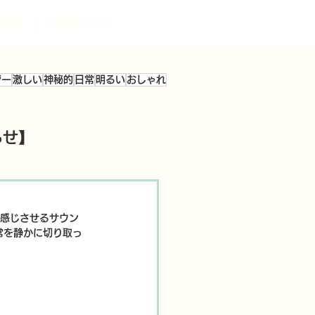
る質問
ご利用について
ジー
激しい
神秘的
日常
明るい
おしゃれ
らせ】
感じさせるサウン
常を静かに切り取っ