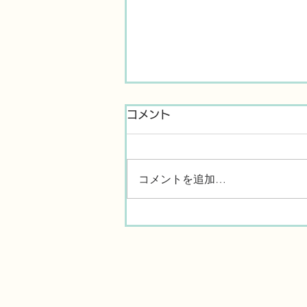
コメント
コメントを追加…
BGM-055 期待