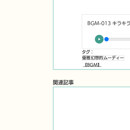
BGM-013 キラ
タグ：
優雅
幻想的
ムーディー
【BGM】
関連記事